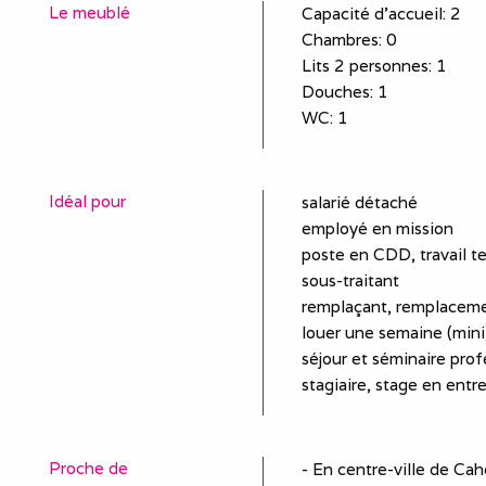
Le meublé
Capacité d'accueil
:
2
Chambres
: 0
Lits 2 personnes
:
1
Douches
:
1
WC
:
1
Idéal pour
salarié détaché
employé en mission
poste en CDD, travail t
sous-traitant
remplaçant, remplaceme
louer une semaine (mini)
séjour et séminaire prof
stagiaire, stage en entr
Proche de
- En centre-ville de Ca