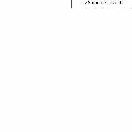
- 28 min de Luzech
- 36 min de Saint-Cirq 
- 49 min de Montauban
- 1h25 de Toulouse
Equipements
plaques de cuisson
réfrigérateur
micro-ondes
cafetière
bouilloire
grille pain
sèche cheveux
oreillers - couettes
climatisation