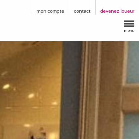
mon compte
contact
devenez loueur
menu