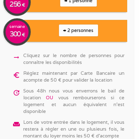
1 personne
256
€
semaine
2 personnes
300
€
Cliquez sur le nombre de personnes pour
arrow_right_alt
connaître les disponibilités
Réglez maintenant par Carte Bancaire un
euro_symbol
acompte de 50 € pour valider la location
Sous 48h nous vous enverrons le bail de
update
location
OU
vous rembourserons si ce
logement et aucun équivalent n'est
disponible
Lors de votre entrée dans le logement, il vous
weekend
restera à régler en une ou plusieurs fois, le
montant du loyer moins les 50 € d'acompte