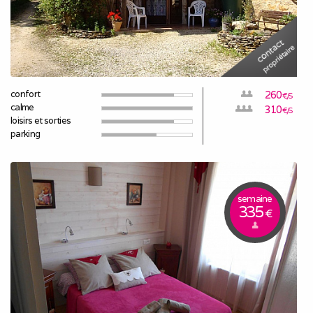
confort
260
€/S
calme
310
€/S
loisirs et sorties
parking
semaine
335
€