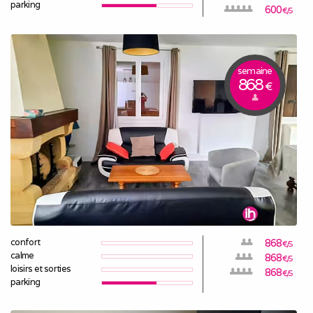
parking
600
€/S
semaine
868
€
confort
868
€/S
calme
868
€/S
loisirs et sorties
868
€/S
parking