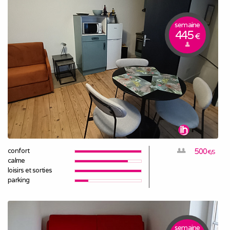
semaine
445
€
confort
500
€/S
calme
loisirs et sorties
parking
semaine