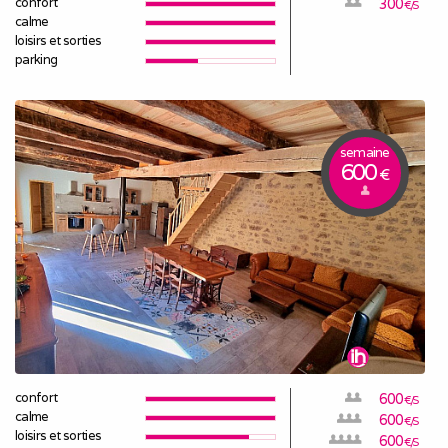
confort
300
€/S
calme
loisirs et sorties
parking
semaine
600
€
confort
600
€/S
calme
600
€/S
loisirs et sorties
600
€/S