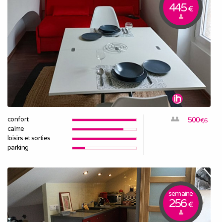
445
€
confort
500
€/S
calme
loisirs et sorties
parking
semaine
256
€