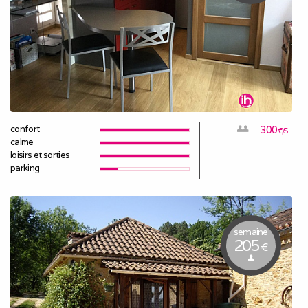
confort
300
€/S
calme
loisirs et sorties
parking
semaine
205
€