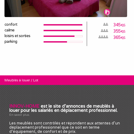
confort
345
€/S
calme
355
€/S
loisirs et sorties
365
€/S
parking
Meublés à louer
/
Lot
INNOV-HOME
est le site d'annonces de meublés à
louer pour les salariés en déplacement professionnel.
En savoir plus.
Les meublés sont contrôlés et répondent aux attentes d'un
déplacement professionnel que ce soit en terme
d'équipement, de confort et de prix.