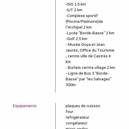
-ISIS 1.5 km
-IUT 2 km
-Complexe sportif
(Piscine/Patinoire)de
l'Archipel 2 km
-Lycée "Borde-Basse" 2 km
-Golf 2.5 km
- Musée Goya et Jean
Jaurès, Office du Tourisme
, centre ville de Castres 4
km
- Burlats centre village 2 km
- Ligne de Bus 3 "Borde-
Basse" par "les Salvages"
300m
Equipements
plaques de cuisson
four
réfrigérateur
congélateur
micro-ondes