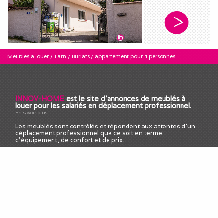
Meublés à louer
/
Tarn
/
Burlats
/
appartement pour 4 personnes
INNOV-HOME
est le site d'annonces de meublés à
louer pour les salariés en déplacement professionnel.
En savoir plus.
Les meublés sont contrôlés et répondent aux attentes d'un
déplacement professionnel que ce soit en terme
d'équipement, de confort et de prix.
Nos meublés sont notés selon plusieurs critères :
Le confort : équipements, état du meublé
Le calme : silence, nuisances sonores
Les sorties et loisirs : accès aux sorties après le travail
Les facilités de stationnement de votre véhicule