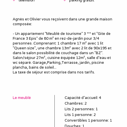
télévision
parking gratuit
Agnès et Olivier vous reçoivent dans une grande maison
composée:
- Un appartement "Meublé de tourisme" 3 *** et "Gite de
France 3 Epis" de 80 m² en rez-de-jardin pour 3/4
personnes .Comprenant: 1 chambre 17 m² avec 1 lit
"Queen size", une chambre 13m² avec 2 lit de 90x195 et
dans le salon possibilité de couchage dans un "BZ".
Salon/séjour 27m², cuisine équipée 12m², salle d'eau et
wc séparé. Garage,Parking,Terrasse, jardin, piscine
plancha, bains de soleil...
La taxe de séjour est comprise dans nos tarifs.
Le meublé
Capacité d'accueil
:
4
Chambres
: 2
Lits 2 personnes
:
1
Lits 1 personne
:
2
Convertibles 1 personne
:
1
Douches
:
1