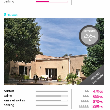
parking
34 kms
semaine
265
€
confort
470
€/S
calme
655
€/S
loisirs et sorties
870
€/S
parking
1085
€/S