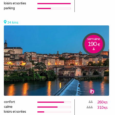
loisirs et sorties
parking
34 kms
semaine
190
€
confort
260
€/S
calme
310
€/S
loisirs et sorties