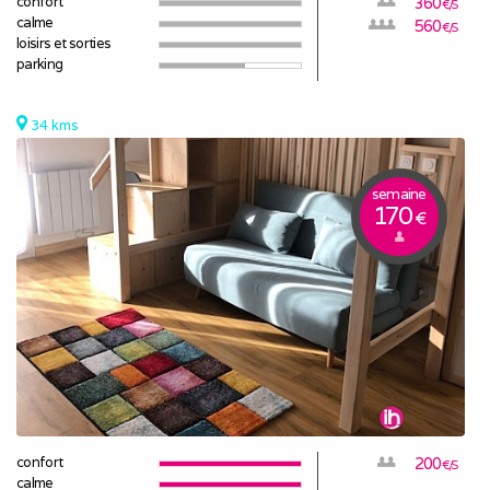
confort
360
€/S
calme
560
€/S
loisirs et sorties
parking
34 kms
semaine
170
€
confort
200
€/S
calme