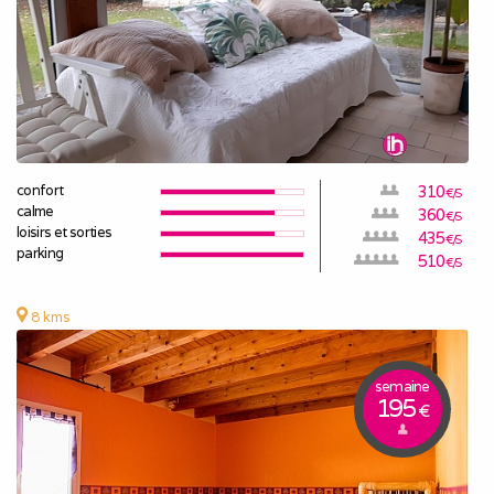
confort
310
€/S
calme
360
€/S
loisirs et sorties
435
€/S
parking
510
€/S
8 kms
semaine
195
€