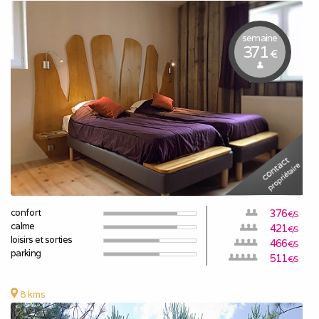
semaine
371
€
confort
376
€/S
calme
421
€/S
loisirs et sorties
466
€/S
parking
511
€/S
8 kms