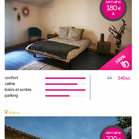
semaine
180
€
confort
340
€/S
calme
loisirs et sorties
parking
8 kms
semaine
220