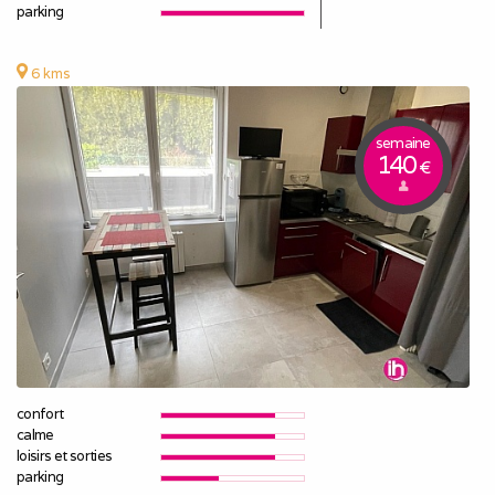
parking
6 kms
semaine
140
€
confort
calme
loisirs et sorties
parking