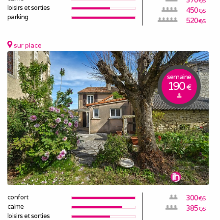
€/S
loisirs et sorties
450
€/S
parking
520
€/S
sur place
semaine
190
€
confort
300
€/S
calme
385
€/S
loisirs et sorties