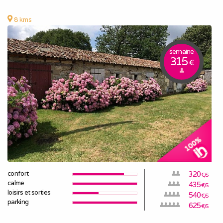
8 kms
semaine
315
€
confort
320
€/S
calme
435
€/S
loisirs et sorties
540
€/S
parking
625
€/S