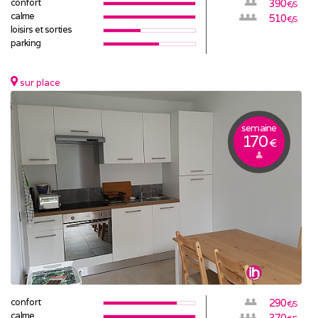
confort
390
€/S
calme
510
€/S
loisirs et sorties
parking
sur place
semaine
170
€
confort
290
€/S
calme
370