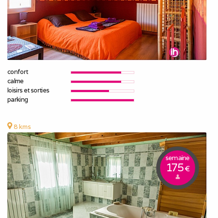
confort
calme
loisirs et sorties
parking
8 kms
semaine
175
€