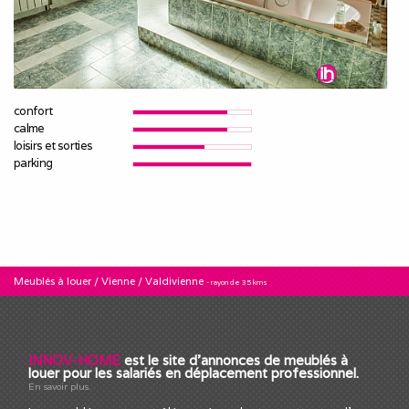
confort
calme
loisirs et sorties
parking
Meublés à louer
/
Vienne
/
Valdivienne
- rayon de 35 kms
INNOV-HOME
est le site d'annonces de meublés à
louer pour les salariés en déplacement professionnel.
En savoir plus.