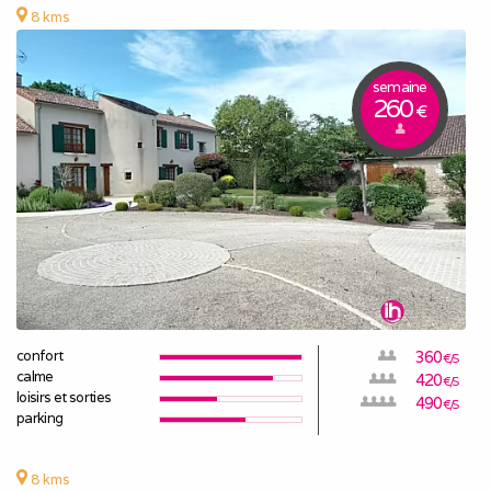
8 kms
semaine
260
€
confort
360
€/S
calme
420
€/S
loisirs et sorties
490
€/S
parking
8 kms