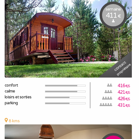
semaine
411
€
confort
416
€/S
calme
421
€/S
loisirs et sorties
426
€/S
parking
431
€/S
8 kms