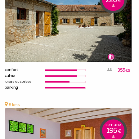
€
confort
355
€/S
calme
loisirs et sorties
parking
8 kms
semaine
195
€