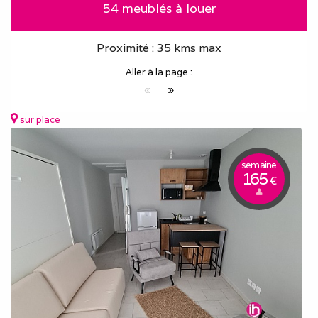
54 meublés à louer
Proximité : 35 kms max
Aller à la page :
«
»
sur place
semaine
165
€