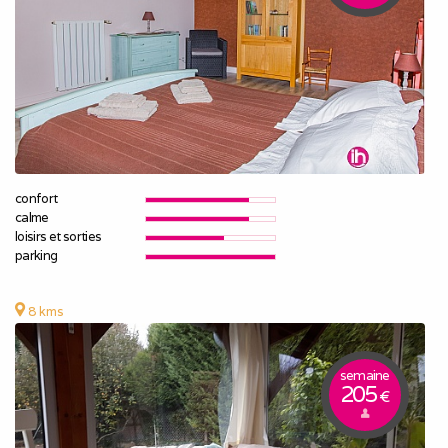
confort
calme
loisirs et sorties
parking
8 kms
semaine
205
€