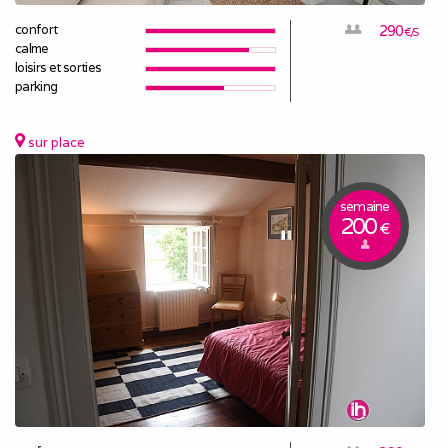
confort
290
€/S
calme
loisirs et sorties
parking
sur place
semaine
200
€