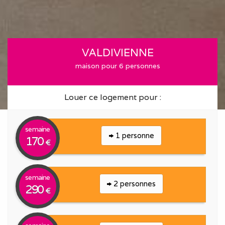
VALDIVIENNE
maison pour 6 personnes
Louer ce logement pour :
semaine
1 personne
170
€
semaine
2 personnes
290
€