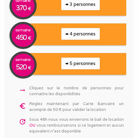
semaine
3 personnes
370
€
semaine
4 personnes
450
€
semaine
5 personnes
520
€
Cliquez sur le nombre de personnes pour
arrow_right_alt
connaître les disponibilités
Réglez maintenant par Carte Bancaire un
euro_symbol
acompte de 50 € pour valider la location
Sous 48h nous vous enverrons le bail de location
update
OU
vous rembourserons si ce logement et aucun
équivalent n'est disponible