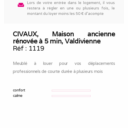
Lors de votre entrée dans le logement, il vous
weekend
restera à régler en une ou plusieurs fois, le
montant du loyer moins les 50 € d'acompte
CIVAUX, Maison ancienne
rénovée à 5 min, Valdivienne
Réf :
1119
Meublé à louer pour vos déplacements
professionnels de courte durée à plusieurs mois
confort
calme
loisirs et sorties
parking
gîte indépendant
internet
wifi
télévision