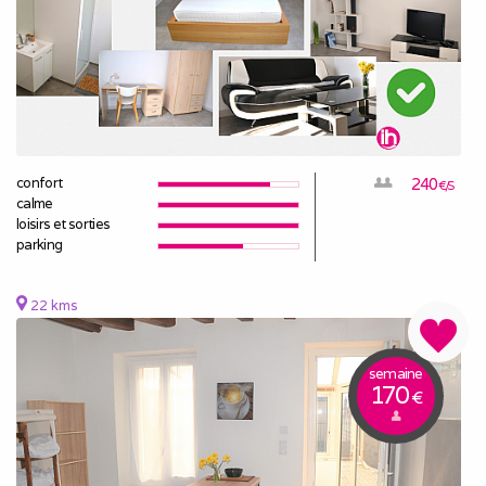
confort
240
€/S
calme
loisirs et sorties
parking
22 kms
semaine
170
€