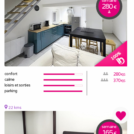
semaine
280
€
confort
280
€/S
calme
370
€/S
loisirs et sorties
parking
22 kms
semaine
165
€