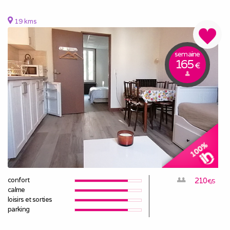
19 kms
semaine
165
€
confort
210
€/S
calme
loisirs et sorties
parking