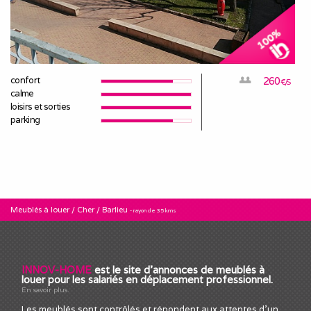
confort
260
€/S
calme
loisirs et sorties
parking
Meublés à louer
/
Cher
/
Barlieu
- rayon de 35 kms
INNOV-HOME
est le site d'annonces de meublés à
louer pour les salariés en déplacement professionnel.
En savoir plus.
Les meublés sont contrôlés et répondent aux attentes d'un