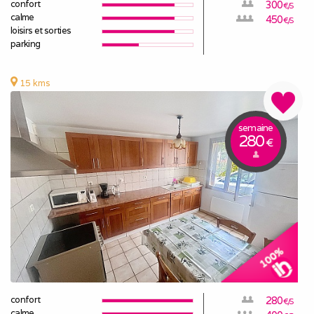
confort
300
€/S
calme
450
€/S
loisirs et sorties
parking
15 kms
semaine
280
€
confort
280
€/S
calme