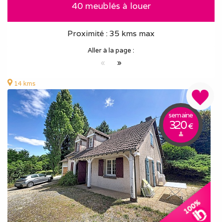
40 meublés à louer
Proximité : 35 kms max
Aller à la page :
«
»
14 kms
semaine
320
€