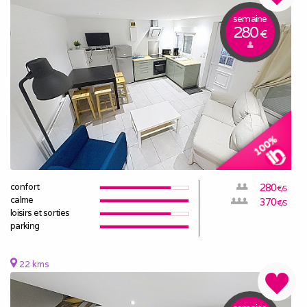
semaine
280
€
confort
280
€/S
calme
370
€/S
loisirs et sorties
parking
22 kms