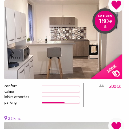
semaine
180
€
confort
200
€/S
calme
loisirs et sorties
parking
22 kms