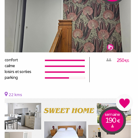
confort
250
€/S
calme
loisirs et sorties
parking
22 kms
semaine
190
€