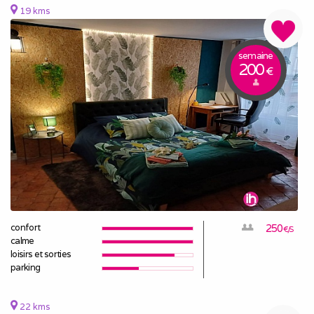
19 kms
semaine
200
€
confort
250
€/S
calme
loisirs et sorties
parking
22 kms