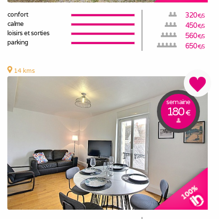
confort
320
€/S
calme
450
€/S
loisirs et sorties
560
€/S
parking
650
€/S
14 kms
semaine
180
€