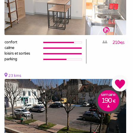
confort
210
€/S
calme
loisirs et sorties
parking
23 kms
semaine
190
€