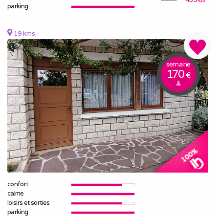
parking
19 kms
semaine
170
€
confort
calme
loisirs et sorties
parking