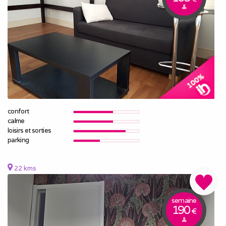
confort
calme
loisirs et sorties
parking
22 kms
semaine
190
€