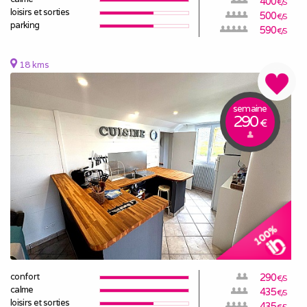
400
€/S
loisirs et sorties
500
€/S
parking
590
€/S
18 kms
semaine
290
€
confort
290
€/S
calme
435
€/S
loisirs et sorties
435
€/S