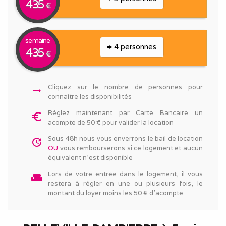
435
€
semaine
4 personnes
435
€
Cliquez sur le nombre de personnes pour
arrow_right_alt
connaître les disponibilités
Réglez maintenant par Carte Bancaire un
euro_symbol
acompte de 50 € pour valider la location
Sous 48h nous vous enverrons le bail de location
update
OU
vous rembourserons si ce logement et aucun
équivalent n'est disponible
Lors de votre entrée dans le logement, il vous
weekend
restera à régler en une ou plusieurs fois, le
montant du loyer moins les 50 € d'acompte