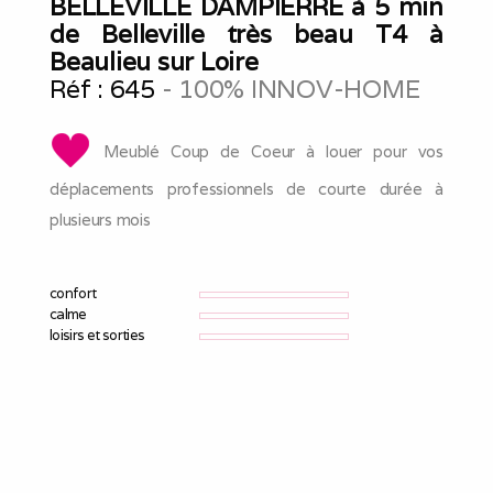
BELLEVILLE DAMPIERRE à 5 min
de Belleville très beau T4 à
Beaulieu sur Loire
Réf :
645
- 100% INNOV-HOME
Meublé Coup de Coeur à louer pour vos
déplacements professionnels de courte durée à
plusieurs mois
confort
calme
loisirs et sorties
parking
gîte indépendant
internet
wifi
non fumeur
télévision
produits de base
parking gratuit