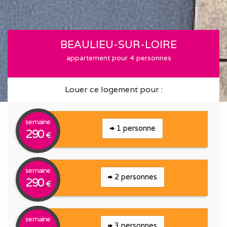
BEAULIEU-SUR-LOIRE
appartement pour 4 personnes
Louer ce logement pour :
semaine
1 personne
290
€
semaine
2 personnes
290
€
semaine
3 personnes