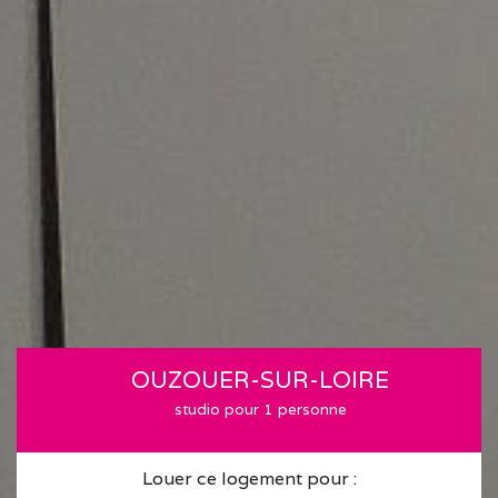
OUZOUER-SUR-LOIRE
studio pour 1 personne
Louer ce logement pour :