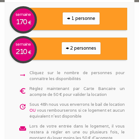
semaine
1 personne
170
€
semaine
2 personnes
210
€
Cliquez sur le nombre de personnes pour
arrow_right_alt
connaître les disponibilités
Réglez maintenant par Carte Bancaire un
euro_symbol
acompte de 50 € pour valider la location
Sous 48h nous vous enverrons le bail de location
update
OU
vous rembourserons si ce logement et aucun
équivalent n'est disponible
Lors de votre entrée dans le logement, il vous
weekend
restera à régler en une ou plusieurs fois, le
montant du loyer moins les 50 € d'acompte