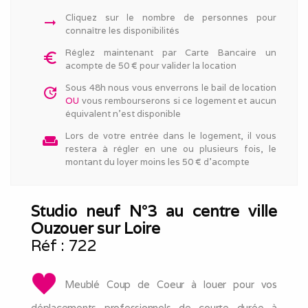
Cliquez sur le nombre de personnes pour
arrow_right_alt
connaître les disponibilités
Réglez maintenant par Carte Bancaire un
euro_symbol
acompte de 50 € pour valider la location
Sous 48h nous vous enverrons le bail de location
update
OU
vous rembourserons si ce logement et aucun
équivalent n'est disponible
Lors de votre entrée dans le logement, il vous
weekend
restera à régler en une ou plusieurs fois, le
montant du loyer moins les 50 € d'acompte
Studio neuf N°3 au centre ville
Ouzouer sur Loire
Réf :
722
Meublé Coup de Coeur à louer pour vos
déplacements professionnels de courte durée à