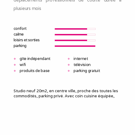
plusieurs mois
confort
calme
loisirs et sorties
parking
gîte indépendant
internet
wifi
télévision
produits de base
parking gratuit
Studio neuf 20m2, en centre ville, proche des toutes les
commodités, parking privé. Avec coin cuisine équipée,
salle de bain, toilette et coin chambre. Capacité pour une
personne. Tout équipé avec climatisation et wifi..
Le meublé
Capacité d'accueil
:
1