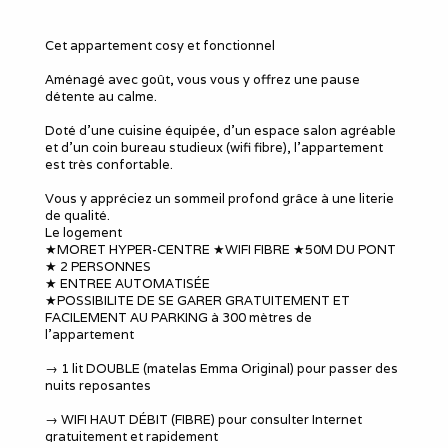
Cet appartement cosy et fonctionnel
Aménagé avec goût, vous vous y offrez une pause
détente au calme.
Doté d’une cuisine équipée, d’un espace salon agréable
et d’un coin bureau studieux (wifi fibre), l’appartement
est très confortable.
Vous y appréciez un sommeil profond grâce à une literie
de qualité.
Le logement
★MORET HYPER-CENTRE ★WIFI FIBRE ★50M DU PONT
★ 2 PERSONNES
★ ENTREE AUTOMATISÉE
★POSSIBILITE DE SE GARER GRATUITEMENT ET
FACILEMENT AU PARKING à 300 mètres de
l'appartement
→ 1 lit DOUBLE (matelas Emma Original) pour passer des
nuits reposantes
→ WIFI HAUT DÉBIT (FIBRE) pour consulter Internet
gratuitement et rapidement