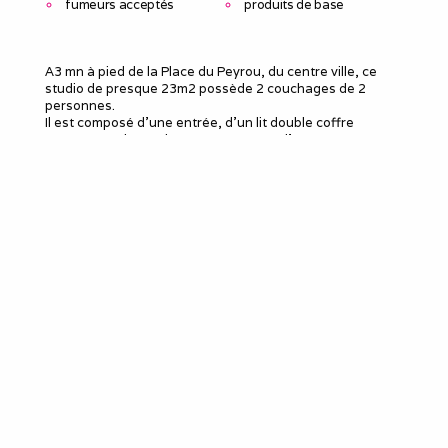
fumeurs acceptés
produits de base
A3 mn à pied de la Place du Peyrou, du centre ville, ce
studio de presque 23m2 possède 2 couchages de 2
personnes.
Il est composé d'une entrée, d'un lit double coffre
permettant de nombreux rangement, d'un canapé
convertible 2 places . Une mini cuisine toute équipée,
avec Four, Micro-onde, Frigo, Machine à laver, Plaque de
cuisson, Machine à café, Une salle d'eau avec douche et
toilette.
Ce studio bien agencé convient aux travailleurs pour de
courtes ou moyennes durées.
Le meublé
Capacité d'accueil
:
2
Chambres
: 0
Lits 2 personnes
:
1
Convertibles 2 personnes
:
1
Douches
:
1
WC
:
1