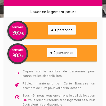
Louer ce logement pour :
semaine
1 personne
360
€
semaine
2 personnes
380
€
Cliquez sur le nombre de personnes pour
arrow_right_alt
connaître les disponibilités
Réglez maintenant par Carte Bancaire un
euro_symbol
acompte de 50 € pour valider la location
Sous 48h nous vous enverrons le bail de location
update
OU
vous rembourserons si ce logement et aucun
équivalent n'est disponible