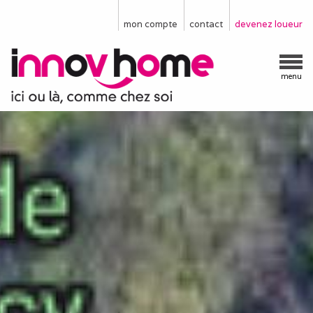
mon compte
contact
devenez loueur
menu