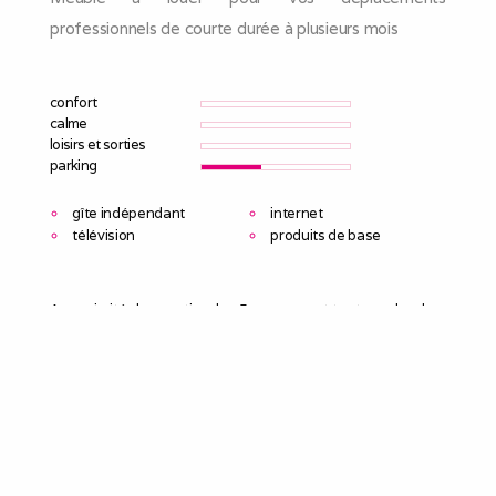
professionnels de courte durée à plusieurs mois
confort
calme
loisirs et sorties
parking
gîte indépendant
internet
télévision
produits de base
A proximité du quartier des 5 avenues et tout proche de
la place Sébastopol avec son marche, ses commerces et
épiceries fine, venez découvrir ce charmant appartement
au calme.
Entièrement rénové, ce cocoon au dernier étage vous
permettra de souffler après la découverte de la ville.
Sa terrasse ensoleillée donnant sur les jardins promet
d'agréable repas ou apéro à la belle étoile le soir venu.
A proximité directe des transports en commun vous
n'aurez pas besoin de voiture..