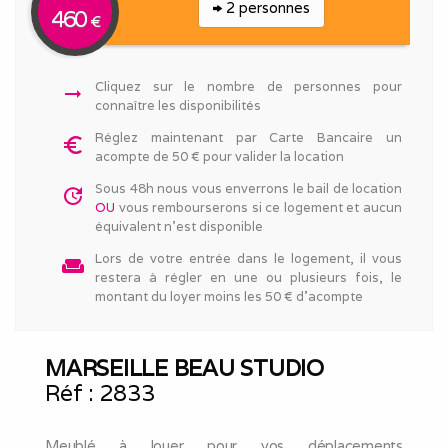
2 personnes
460
€
Cliquez sur le nombre de personnes pour
arrow_right_alt
connaître les disponibilités
Réglez maintenant par Carte Bancaire un
euro_symbol
acompte de 50 € pour valider la location
Sous 48h nous vous enverrons le bail de location
update
OU
vous rembourserons si ce logement et aucun
équivalent n'est disponible
Lors de votre entrée dans le logement, il vous
weekend
restera à régler en une ou plusieurs fois, le
montant du loyer moins les 50 € d'acompte
MARSEILLE BEAU STUDIO
Réf :
2833
Meublé à louer pour vos déplacements