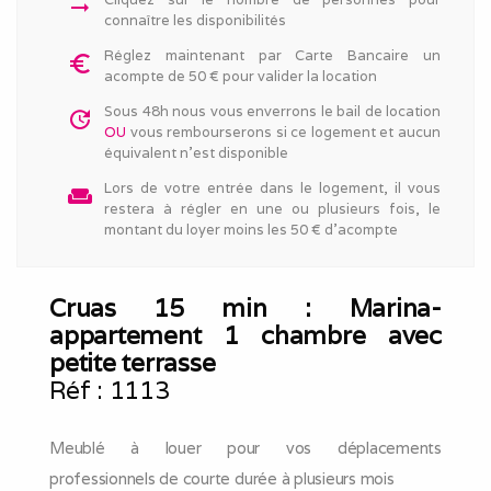
arrow_right_alt
connaître les disponibilités
Réglez maintenant par Carte Bancaire un
euro_symbol
acompte de 50 € pour valider la location
Sous 48h nous vous enverrons le bail de location
update
OU
vous rembourserons si ce logement et aucun
équivalent n'est disponible
Lors de votre entrée dans le logement, il vous
weekend
restera à régler en une ou plusieurs fois, le
montant du loyer moins les 50 € d'acompte
Cruas 15 min : Marina-
appartement 1 chambre avec
petite terrasse
Réf :
1113
Meublé à louer pour vos déplacements
professionnels de courte durée à plusieurs mois