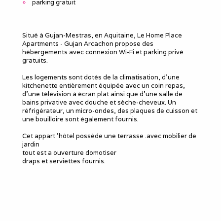
parking gratuit
Situé à Gujan-Mestras, en Aquitaine, Le Home Place
Apartments - Gujan Arcachon propose des
hébergements avec connexion Wi-Fi et parking privé
gratuits.
Les logements sont dotés de la climatisation, d'une
kitchenette entièrement équipée avec un coin repas,
d'une télévision à écran plat ainsi que d'une salle de
bains privative avec douche et sèche-cheveux. Un
réfrigérateur, un micro-ondes, des plaques de cuisson et
une bouilloire sont également fournis.
Cet appart 'hôtel possède une terrasse .avec mobilier de
jardin
tout est a ouverture domotiser
draps et serviettes fournis.
Le meublé
Capacité d'accueil
:
1
Chambres
: 1