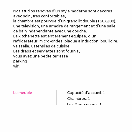
Nos studios rénovés d'un style moderne sont décorés
avec soin, très confortables,
la chambre est pourvue d'un grand lit double (160X200),
une télévision, une armoire de rangement et d’une salle
de bain indépendante avec une douche.
La kitchenette est entièrement équipée, d'un
réfrigérateur, micro-ondes, plaque à induction, bouilloire,
vaisselle, ustensiles de cuisine.
Les draps et serviettes sont fournis,
vous avez une petite terrasse
parking
wifi.
Le meublé
Capacité d'accueil
:
1
Chambres
: 1
Lits 2 personnes
:
1
Douches
:
1
WC
:
1