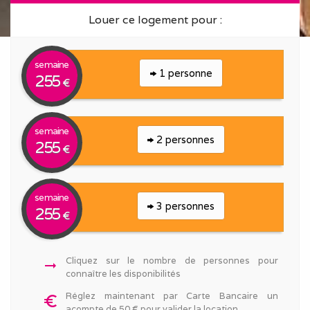
Louer ce logement pour :
semaine
1 personne
255
€
semaine
2 personnes
255
€
semaine
3 personnes
255
€
Cliquez sur le nombre de personnes pour
arrow_right_alt
connaître les disponibilités
Réglez maintenant par Carte Bancaire un
euro_symbol
acompte de 50 € pour valider la location