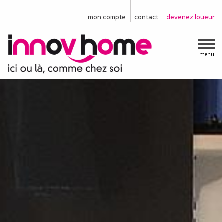
mon compte
contact
devenez loueur
menu