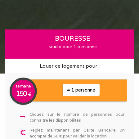
BOURESSE
studio pour 1 personne
Louer ce logement pour :
semaine
1 personne
150
€
Cliquez sur le nombre de personnes pour
arrow_right_alt
connaître les disponibilités
Réglez maintenant par Carte Bancaire un
euro_symbol
acompte de 50 € pour valider la location