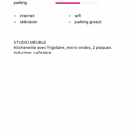
parking
internet
wifi
télévision
parking gratuit
STUDIO MEUBLE
Kitchenette avec frigidaire, micro-ondes, 2 plaques
induction, cafetière.
Matériels nécessaire pour cuisiner.
Salle d'eau, WC.
Machine à laver à disposition dans les communs.
Table/bureau
TV, Connexion internet.
Le meublé
Capacité d'accueil
:
1
Chambres
: 0
Lits 2 personnes
:
2
Douches
:
1
WC
:
1