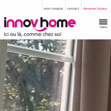
mon compte
contact
devenez loueur
menu