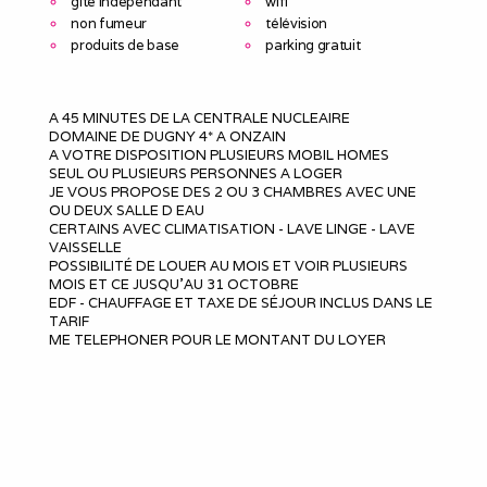
gîte indépendant
wifi
non fumeur
télévision
produits de base
parking gratuit
A 45 MINUTES DE LA CENTRALE NUCLEAIRE
DOMAINE DE DUGNY 4* A ONZAIN
A VOTRE DISPOSITION PLUSIEURS MOBIL HOMES
SEUL OU PLUSIEURS PERSONNES A LOGER
JE VOUS PROPOSE DES 2 OU 3 CHAMBRES AVEC UNE
OU DEUX SALLE D EAU
CERTAINS AVEC CLIMATISATION - LAVE LINGE - LAVE
VAISSELLE
POSSIBILITÉ DE LOUER AU MOIS ET VOIR PLUSIEURS
MOIS ET CE JUSQU'AU 31 OCTOBRE
EDF - CHAUFFAGE ET TAXE DE SÉJOUR INCLUS DANS LE
TARIF
ME TELEPHONER POUR LE MONTANT DU LOYER
JE RESTE A VOTRE ENTIÈRE DISPOSITION POUR TOUT
RENSEIGNEMENT COMPLÉMENTAIRE
AU 06.67.05.00.61
A TRÈS BIENTÔT
UN CONTRAT DE LOCATION SERA ÉTABLI ENTRE LES 2
PARTIS AVEC UNE CAUTION POUR LE MOBIL HOME DE