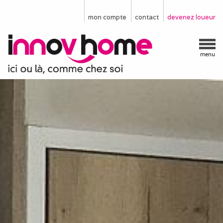
mon compte
contact
devenez loueur
menu