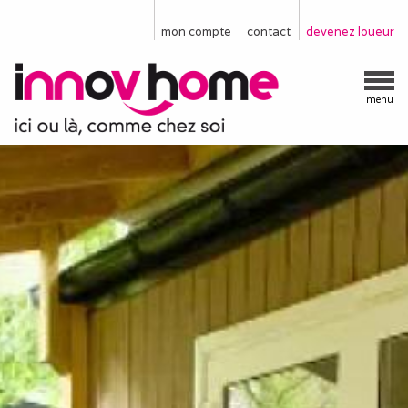
mon compte
contact
devenez loueur
menu