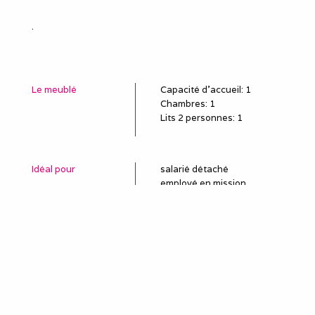
.
Le meublé
Capacité d'accueil
:
1
Chambres
: 1
Lits 2 personnes
:
1
Idéal pour
salarié détaché
employé en mission
poste en CDD, travail
temporaire
sous-traitant
remplaçant, remplacement
professionnel
louer une semaine (mini)
pour le travail
séjour et séminaire
professionnels