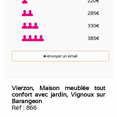
220€
285€
330€
385€
envoyer un email
Vierzon, Maison meublée tout
confort avec jardin, Vignoux sur
Barangeon
Réf :
866