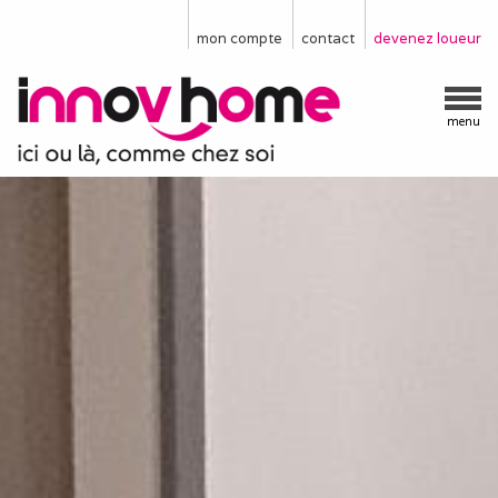
mon compte
contact
devenez loueur
menu