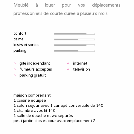
Meublé à louer pour vos déplacements
professionnels de courte durée à plusieurs mois
confort
calme
loisirs et sorties
parking
gîte indépendant
internet
fumeurs acceptés
télévision
parking gratuit
maison comprenant
1 cuisine équipée
1 salon séjour avec 1 canapé convertible de 140
1 chambre avec lit 140
1 salle de douche et wc séparés
petit jardin clos et cour avec emplacement 2
situé à 7 km de vierzon et 20km de bourges
La taxe de séjour est comprise dans nos tarifs.