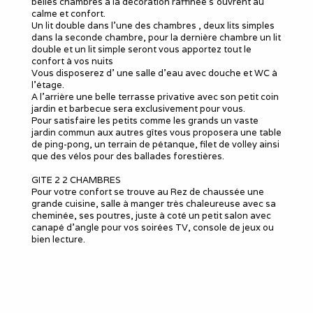
belles chambres à la décoration raffinée s'ouvrent au
calme et confort.
Un lit double dans l'une des chambres , deux lits simples
dans la seconde chambre, pour la dernière chambre un lit
double et un lit simple seront vous apportez tout le
confort à vos nuits
Vous disposerez d' une salle d'eau avec douche et WC à
l'étage.
A l'arrière une belle terrasse privative avec son petit coin
jardin et barbecue sera exclusivement pour vous.
Pour satisfaire les petits comme les grands un vaste
jardin commun aux autres gîtes vous proposera une table
de ping-pong, un terrain de pétanque, filet de volley ainsi
que des vélos pour des ballades forestières.
GITE 2 2 CHAMBRES
Pour votre confort se trouve au Rez de chaussée une
grande cuisine, salle à manger très chaleureuse avec sa
cheminée, ses poutres, juste à coté un petit salon avec
canapé d'angle pour vos soirées TV, console de jeux ou
bien lecture.
Toujours au Rez de chaussée, vous trouverez également
une salle d'eau avec vue sur l'église du XII ème siècle
toute équipée ainsi qu'un WC séparé.
Deux escaliers desservent l'étage proposant deux
chambres, une avec un lit double et deux lits simples,
l'autre dans un style cocooning avec un lit double.