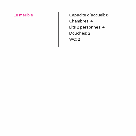
Le meublé
Capacité d'accueil
:
8
Chambres
: 4
Lits 2 personnes
:
4
Douches
:
2
WC
:
2
Idéal pour
salarié détaché
employé en mission
poste en CDD, travail
temporaire
sous-traitant
remplaçant, remplacement
professionnel
louer une semaine (mini)
pour le travail
séjour et séminaire
professionnels
stagiaire, stage en
entreprise