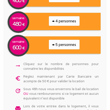
400
€
semaine
4 personnes
480
€
semaine
5 personnes
600
€
Cliquez sur le nombre de personnes pour
arrow_right_alt
connaître les disponibilités
Réglez maintenant par Carte Bancaire un
euro_symbol
acompte de 50 € pour valider la location
Sous 48h nous vous enverrons le bail de location
update
OU
vous rembourserons si ce logement et aucun
équivalent n'est disponible
Lors de votre entrée dans le logement, il vous
weekend