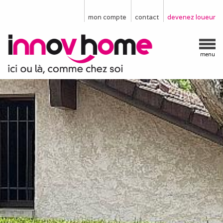
mon compte
contact
devenez loueur
menu