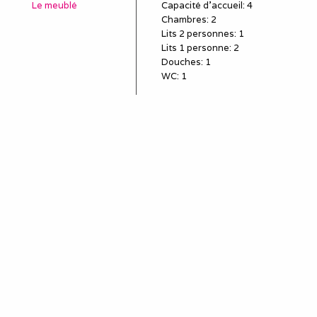
Le meublé
Capacité d'accueil
:
4
Chambres
: 2
Lits 2 personnes
:
1
Lits 1 personne
:
2
Douches
:
1
WC
:
1
Idéal pour
salarié détaché
employé en mission
poste en CDD, travail
temporaire
sous-traitant
remplaçant, remplacement
professionnel
louer une semaine (mini)
pour le travail
séjour et séminaire
professionnels
stagiaire, stage en
entreprise