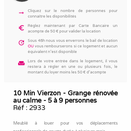
Cliquez sur le nombre de personnes pour
arrow_right_alt
connaître les disponibilités
Réglez maintenant par Carte Bancaire un
euro_symbol
acompte de 50 € pour valider la location
Sous 48h nous vous enverrons le bail de location
update
OU
vous rembourserons si ce logement et aucun
équivalent n'est disponible
Lors de votre entrée dans le logement, il vous
weekend
restera à régler en une ou plusieurs fois, le
montant du loyer moins les 50 € d'acompte
10 Min Vierzon - Grange rénovée
au calme - 5 à 9 personnes
Réf :
2933
Meublé à louer pour vos déplacements