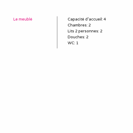
Le meublé
Capacité d'accueil
:
4
Chambres
: 2
Lits 2 personnes
:
2
Douches
:
2
WC
:
1
Idéal pour
salarié détaché
employé en mission
poste en CDD, travail
temporaire
sous-traitant
remplaçant, remplacement
professionnel
louer une semaine (mini)
pour le travail
séjour et séminaire
professionnels
stagiaire, stage en