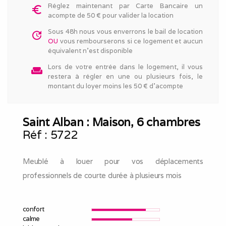
Réglez maintenant par Carte Bancaire un
euro_symbol
acompte de 50 € pour valider la location
Sous 48h nous vous enverrons le bail de location
update
OU
vous rembourserons si ce logement et aucun
équivalent n'est disponible
Lors de votre entrée dans le logement, il vous
weekend
restera à régler en une ou plusieurs fois, le
montant du loyer moins les 50 € d'acompte
Saint Alban : Maison, 6 chambres
Réf :
5722
Meublé à louer pour vos déplacements
professionnels de courte durée à plusieurs mois
confort
calme