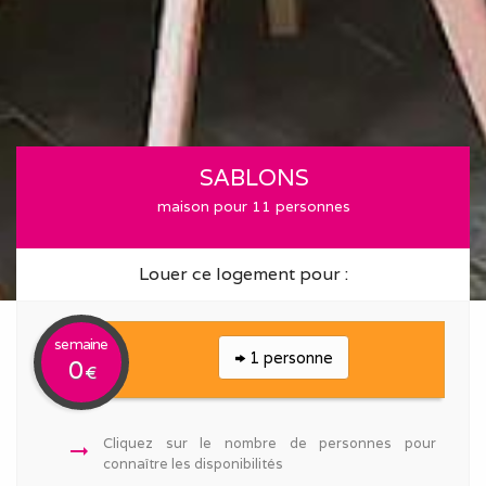
SABLONS
maison pour 11 personnes
Louer ce logement pour :
semaine
1 personne
0
€
Cliquez sur le nombre de personnes pour
arrow_right_alt
connaître les disponibilités