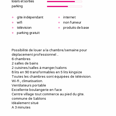
loisirs et sorties
parking
gîte indépendant
internet
wifi
non fumeur
télévision
produits de base
parking gratuit
Possibilité de louer a la chambre/semaine pour
déplacement professionnel ..
6 chambres
2 salles de bains
2 cuisines/salles à manger/salons
8 lits en 90 transformables en 5 lits kingsize
Toutes les chambres sont équipées de télévision.
Wi-fi , climatisation.
Ventilateurs portable
Excellente boulangerie en face
Centre village tout commerce au pied du gîte.
commune de Sablons
Idéalement situé
A 3 minutes
*Grosse zone commercial