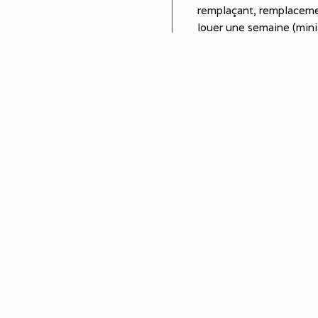
remplaçant, remplaceme
louer une semaine (mini)
séjour et séminaire prof
stagiaire, stage en entr
Equipements
plaques de cuisson
four
réfrigérateur
congélateur
micro-ondes
cafetière
bouilloire
grille pain
salon de jardin
terrasse