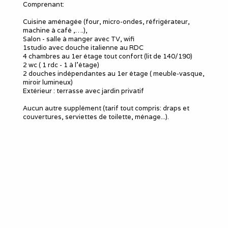
Comprenant:
Cuisine aménagée (four, micro-ondes, réfrigérateur,
machine à café ,….),
Salon - salle à manger avec TV, wifi
1studio avec douche italienne au RDC
4 chambres au 1er étage tout confort (lit de 140/190)
2 wc ( 1 rdc - 1 à l’étage)
2 douches indépendantes au 1er étage ( meuble-vasque,
miroir lumineux)
Extérieur : terrasse avec jardin privatif
Aucun autre supplément (tarif tout compris: draps et
couvertures, serviettes de toilette, ménage...).
Le meublé
Capacité d'accueil
:
5
Chambres
: 5
Lits 1 personne
:
5
Douches
:
2
WC
:
2