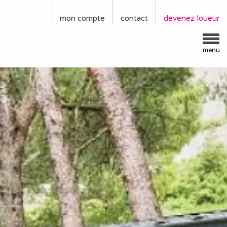
mon compte
contact
devenez loueur
menu