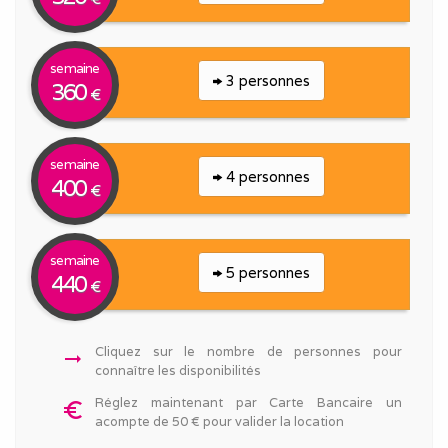
semaine
3 personnes
360
€
semaine
4 personnes
400
€
semaine
5 personnes
440
€
Cliquez sur le nombre de personnes pour
arrow_right_alt
connaître les disponibilités
Réglez maintenant par Carte Bancaire un
euro_symbol
acompte de 50 € pour valider la location