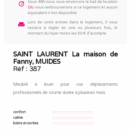
Sous 48h nous vous enverrons le bail de location
update
OU
vous rembourserons si ce logement et aucun
équivalent n'est disponible
Lors de votre entrée dans le logement, il vous
weekend
restera à régler en une ou plusieurs fois, le
montant du loyer moins les 50 € d'acompte
SAINT LAURENT La maison de
Fanny, MUIDES
Réf :
387
Meublé à louer pour vos déplacements
professionnels de courte durée à plusieurs mois
confort
calme
loisirs et sorties
parking