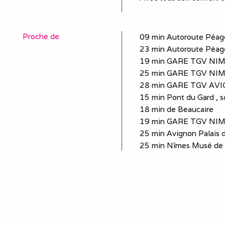
Proche de
09 min Autoroute Péag
23 min Autoroute Péag
19 min GARE TGV NI
25 min GARE TGV NI
28 min GARE TGV AV
15 min Pont du Gard , 
18 min de Beaucaire
19 min GARE TGV NI
25 min Avignon Palais 
25 min Nîmes Musé de l
25 min Arles
33 min Orange via auto
34 min D'Uzès
Equipements
plaques de cuisson