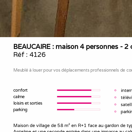
BEAUCAIRE : maison 4 personnes - 2 
Réf :
4126
Meublé à louer pour vos déplacements professionnels de cou
confort
inter
calme
télév
loisirs et sorties
satell
parking
parki
Maison de village de 58 m² en R+1 face au gardon de typ
Antelme et une seconde entrée dans une impasse au calm