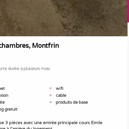
chambres, Montfrin
rte durée à plusieurs mois
net
wifi
ision
cable
ite
produits de base
ng gratuit
e 3 pièces avec une entrée principale cours Emile
e à l’arrière du logement.