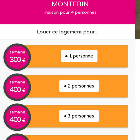
MONTFRIN
maison pour 4 personnes
Louer ce logement pour :
semaine
1 personne
300
€
semaine
2 personnes
400
€
semaine
3 personnes
400
€