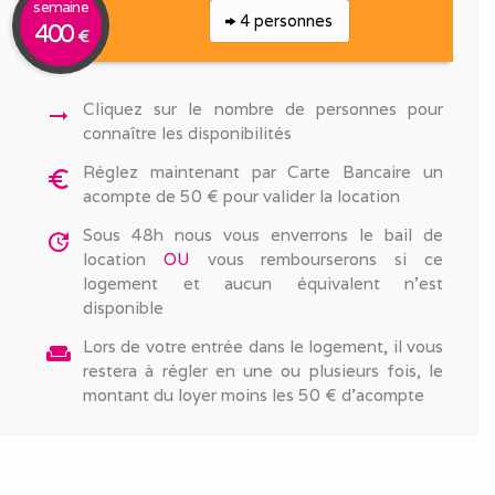
semaine
4 personnes
400
€
Cliquez sur le nombre de personnes pour
arrow_right_alt
connaître les disponibilités
Réglez maintenant par Carte Bancaire un
euro_symbol
acompte de 50 € pour valider la location
Sous 48h nous vous enverrons le bail de
update
location
OU
vous rembourserons si ce
logement et aucun équivalent n'est
disponible
Lors de votre entrée dans le logement, il vous
weekend
restera à régler en une ou plusieurs fois, le
montant du loyer moins les 50 € d'acompte