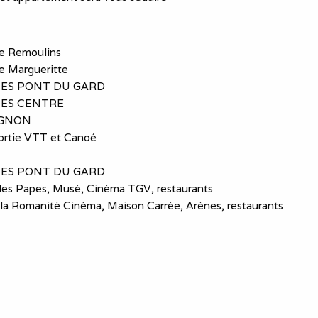
e Remoulins
e Margueritte
MES PONT DU GARD
MES CENTRE
IGNON
sortie VTT et Canoé
MES PONT DU GARD
des Papes, Musé, Cinéma TGV, restaurants
a Romanité Cinéma, Maison Carrée, Arènes, restaurants
route