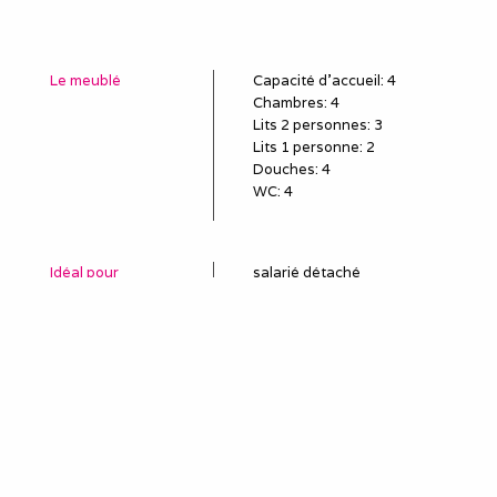
Le meublé
Capacité d'accueil
:
4
Chambres
: 4
Lits 2 personnes
:
3
Lits 1 personne
:
2
Douches
:
4
WC
:
4
Idéal pour
salarié détaché
employé en mission
poste en CDD, travail
temporaire
sous-traitant
remplaçant, remplacement
professionnel
louer une semaine (mini)
pour le travail
séjour et séminaire
professionnels