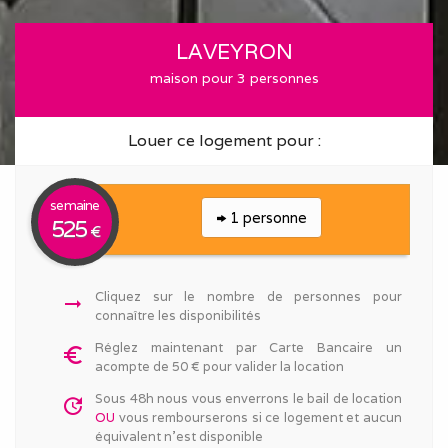
LAVEYRON
maison pour 3 personnes
Louer ce logement pour :
semaine
1 personne
525
€
Cliquez sur le nombre de personnes pour
arrow_right_alt
connaître les disponibilités
Réglez maintenant par Carte Bancaire un
euro_symbol
acompte de 50 € pour valider la location
Sous 48h nous vous enverrons le bail de location
update
OU
vous rembourserons si ce logement et aucun
équivalent n'est disponible