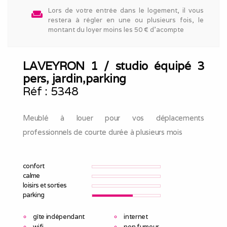
Lors de votre entrée dans le logement, il vous
weekend
restera à régler en une ou plusieurs fois, le
montant du loyer moins les 50 € d'acompte
LAVEYRON 1 / studio équipé 3
pers, jardin,parking
Réf :
5348
Meublé à louer pour vos déplacements
professionnels de courte durée à plusieurs mois
confort
calme
loisirs et sorties
parking
gîte indépendant
internet
wifi
non fumeur