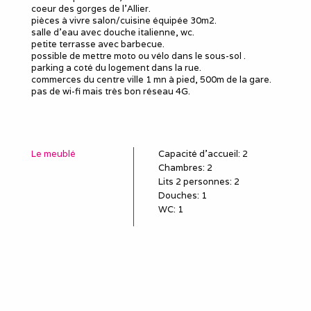
coeur des gorges de l'Allier.
pièces à vivre salon/cuisine équipée 30m2.
salle d'eau avec douche italienne, wc.
petite terrasse avec barbecue.
possible de mettre moto ou vélo dans le sous-sol .
parking a coté du logement dans la rue.
commerces du centre ville 1 mn à pied, 500m de la gare.
pas de wi-fi mais très bon réseau 4G.
Le meublé
Capacité d'accueil
:
2
Chambres
: 2
Lits 2 personnes
:
2
Douches
:
1
WC
:
1
Idéal pour
salarié détaché
employé en mission
poste en CDD, travail
temporaire