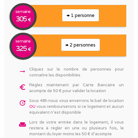
semaine
1 personne
305
€
semaine
2 personnes
325
€
Cliquez sur le nombre de personnes pour
arrow_right_alt
connaître les disponibilités
Réglez maintenant par Carte Bancaire un
euro_symbol
acompte de 50 € pour valider la location
Sous 48h nous vous enverrons le bail de location
update
OU
vous rembourserons si ce logement et aucun
équivalent n'est disponible
Lors de votre entrée dans le logement, il vous
weekend
restera à régler en une ou plusieurs fois, le
montant du loyer moins les 50 € d'acompte