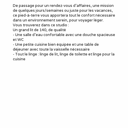
De passage pour un rendez-vous d’affaires, une mission
de quelques jours/semaines ou juste pour les vacances,
ce pied-à-terre vous apportera tout le confort nécessaire
dans un environnement serein, pour voyager léger.
Vous trouverez dans ce studio :
Un grand lit de 140, de qualité
- Une salle d’eau confortable avec une douche spacieuse
et WC
- Une petite cuisine bien équipée et une table de
déjeuner avec toute la vaisselle nécessaire
- Tout le linge : linge de lit, linge de toilette et linge pour la
cuisine
- Un accès au wifi sur un réseau dédié
- Des placards de rangement et une penderie
- Café, thé et infusion vous seront gracieusement mis à
disposition
L’accès par la route est facile, aucun bouchon et les
places disponibles pour se stationner ne manquent
jamais.
Selon l'affluence de nos voyageurs, nous pourrons même
parfois vous donner accès à un parking privé.
Nous c’est le propre !
Nous mettons une attention toute particulière sur la
propreté des lieux. Notre literie est totalement neuve et
nous mettons tout le linge de lit en double : 2 taies
d’oreiller, 2 draps housse sur le matelas et 2 housses de