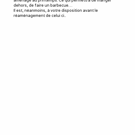
aménagé au printemps. Ce qui permettra de manger
dehors, de faire un barbecue…
Il est, néanmoins, à votre disposition avant le
réaménagement de celui ci..
Le meublé
Capacité d'accueil
:
4
Chambres
: 2
Lits 2 personnes
:
2
Douches
:
1
WC
:
1
Idéal pour
salarié détaché
employé en mission
poste en CDD, travail
temporaire
sous-traitant
remplaçant, remplacement
professionnel
louer une semaine (mini)