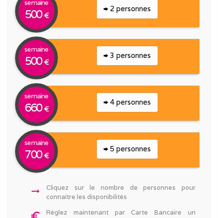
semaine
2 personnes
500
€
semaine
3 personnes
500
€
semaine
4 personnes
660
€
semaine
5 personnes
700
€
Cliquez sur le nombre de personnes pour
arrow_right_alt
connaître les disponibilités
Réglez maintenant par Carte Bancaire un
euro_symbol