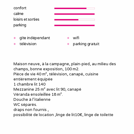
confort
calme
loisirs et sorties
parking
gîte indépendant
wifi
télévision
parking gratuit
Maison neuve, à la campagne, plain-pied, au milieu des
champs, bonne exposition, 100 m2.
Pièce de vie 40 m², télévision, canapé, cuisine
entièrement équipée
1 chambre lit 140
Mezzanine 25 m² avec lit 90, canapé
Véranda ensoleillée 18 m².
Douche à l'italienne
WC séparés.
draps non fournis ,
possibilité de location ,linge de lit10€, linge de toilette
10€
possibilité option ménage fin de séjour 60 €
Garage clos, barbecue (ceps de vigne à disposition).