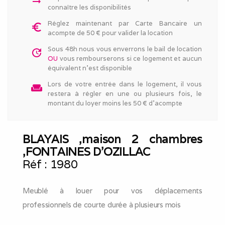
arrow_right_alt
connaître les disponibilités
Réglez maintenant par Carte Bancaire un
euro_symbol
acompte de 50 € pour valider la location
Sous 48h nous vous enverrons le bail de location
update
OU
vous rembourserons si ce logement et aucun
équivalent n'est disponible
Lors de votre entrée dans le logement, il vous
weekend
restera à régler en une ou plusieurs fois, le
montant du loyer moins les 50 € d'acompte
BLAYAIS ,maison 2 chambres
,FONTAINES D'OZILLAC
Réf :
1980
Meublé à louer pour vos déplacements
professionnels de courte durée à plusieurs mois