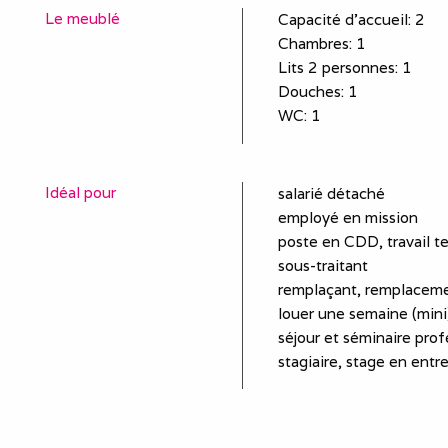
Le meublé
Capacité d'accueil
:
2
Chambres
: 1
Lits 2 personnes
:
1
Douches
:
1
WC
:
1
Idéal pour
salarié détaché
employé en mission
poste en CDD, travail t
sous-traitant
remplaçant, remplaceme
louer une semaine (mini)
séjour et séminaire prof
stagiaire, stage en entr
Equipements
plaques de cuisson