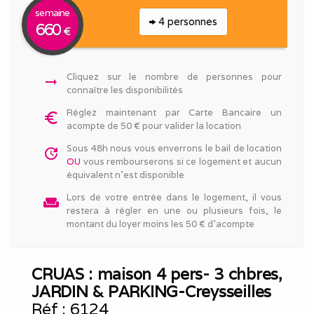
semaine
4 personnes
660
€
Cliquez sur le nombre de personnes pour
arrow_right_alt
connaître les disponibilités
Réglez maintenant par Carte Bancaire un
euro_symbol
acompte de 50 € pour valider la location
Sous 48h nous vous enverrons le bail de location
update
OU
vous rembourserons si ce logement et aucun
équivalent n'est disponible
Lors de votre entrée dans le logement, il vous
weekend
restera à régler en une ou plusieurs fois, le
montant du loyer moins les 50 € d'acompte
CRUAS : maison 4 pers- 3 chbres,
JARDIN & PARKING-Creysseilles
Réf :
6124