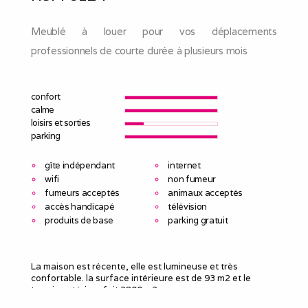
Meublé à louer pour vos déplacements
professionnels de courte durée à plusieurs mois
confort
calme
loisirs et sorties
parking
gîte indépendant
internet
wifi
non fumeur
fumeurs acceptés
animaux acceptés
accès handicapé
télévision
produits de base
parking gratuit
La maison est récente, elle est lumineuse et très
confortable. la surface intérieure est de 93 m2 et le
terrain extérieur fait 2800 m2.
il y a un potager, beaucoup de fleurs et des arbres