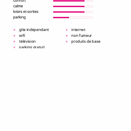
confort
calme
loisirs et sorties
parking
gîte indépendant
internet
wifi
non fumeur
télévision
produits de base
parking gratuit
Maison au cœur de Chinon avec au rez-de-chaussée une
cuisine équipée (avec tout le nécessaire pour cuisiner),
salon avec tv 50 pouces, coin repas, wc, machine à laver.
A l’étage, 2 grandes chambres sécurisées par verrous à
clés, une avec 1 lit queen size neuf, de qualité et l’autre
avec 2 lits 90x200 neufs, de qualité. Une salle d’eau avec
grande douche et wc.
Wifi dans toute la maison.
A 15 minutes du cnpe.
Entrées et départs autonomes.
Parking gratuit dans la rue.
Restaurants et commerces à 2 pas.
La maison doit être rendue propre et rangée..