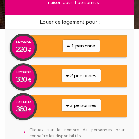
maison pour 4 personnes
Louer ce logement pour :
semaine
1 personne
220
€
semaine
2 personnes
330
€
semaine
3 personnes
380
€
Cliquez sur le nombre de personnes pour
arrow_right_alt
connaître les disponibilités