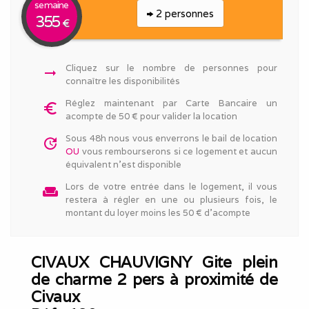
semaine
2 personnes
355
€
Cliquez sur le nombre de personnes pour
arrow_right_alt
connaître les disponibilités
Réglez maintenant par Carte Bancaire un
euro_symbol
acompte de 50 € pour valider la location
Sous 48h nous vous enverrons le bail de location
update
OU
vous rembourserons si ce logement et aucun
équivalent n'est disponible
Lors de votre entrée dans le logement, il vous
weekend
restera à régler en une ou plusieurs fois, le
montant du loyer moins les 50 € d'acompte
CIVAUX CHAUVIGNY Gite plein
de charme 2 pers à proximité de
Civaux