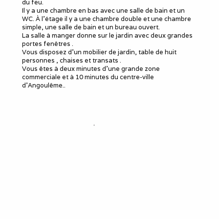
du feu.
Il y a une chambre en bas avec une salle de bain et un
WC. À l’étage il y a une chambre double et une chambre
simple, une salle de bain et un bureau ouvert.
La salle à manger donne sur le jardin avec deux grandes
portes fenêtres .
Vous disposez d’un mobilier de jardin, table de huit
personnes , chaises et transats .
Vous êtes à deux minutes d’une grande zone
commerciale et à 10 minutes du centre-ville
d’Angoulême..
Le meublé
Capacité d'accueil
:
5
Chambres
: 3
Lits 2 personnes
:
2
Lits 1 personne
:
1
Douches
:
2
WC
:
2
Idéal pour
salarié détaché