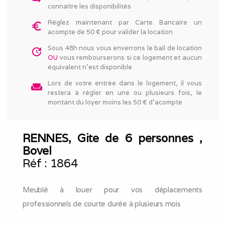
arrow_right_alt
connaître les disponibilités
Réglez maintenant par Carte Bancaire un
euro_symbol
acompte de 50 € pour valider la location
Sous 48h nous vous enverrons le bail de location
update
OU
vous rembourserons si ce logement et aucun
équivalent n'est disponible
Lors de votre entrée dans le logement, il vous
weekend
restera à régler en une ou plusieurs fois, le
montant du loyer moins les 50 € d'acompte
RENNES, Gite de 6 personnes ,
Bovel
Réf :
1864
Meublé à louer pour vos déplacements
professionnels de courte durée à plusieurs mois