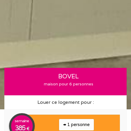
BOVEL
maison pour 6 personnes
Louer ce logement pour :
semaine
1 personne
385
€