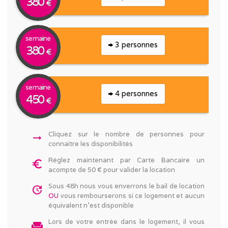
380
€
semaine
3 personnes
380
€
semaine
4 personnes
450
€
Cliquez sur le nombre de personnes pour
arrow_right_alt
connaître les disponibilités
Réglez maintenant par Carte Bancaire un
euro_symbol
acompte de 50 € pour valider la location
Sous 48h nous vous enverrons le bail de location
update
OU
vous rembourserons si ce logement et aucun
équivalent n'est disponible
Lors de votre entrée dans le logement, il vous
weekend