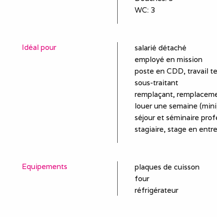
WC
:
3
Idéal pour
salarié détaché
employé en mission
poste en CDD, travail t
sous-traitant
remplaçant, remplaceme
louer une semaine (mini)
séjour et séminaire prof
stagiaire, stage en entr
Equipements
plaques de cuisson
four
réfrigérateur
congélateur
micro-ondes