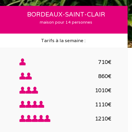
BORDEAUX-SAINT-CLAIR
maison pour 14 personnes
Tarifs à la semaine :
710€
860€
1010€
1110€
1210€