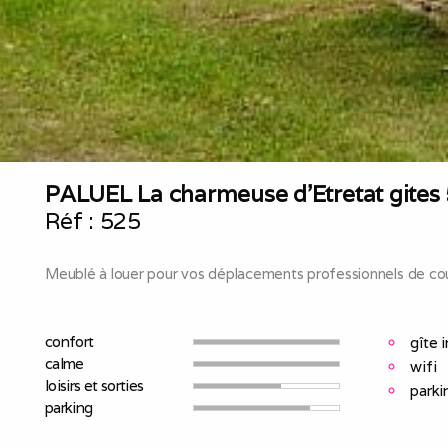
PALUEL La charmeuse d'Etretat gites
Réf :
525
Meublé à louer pour vos déplacements professionnels de cou
confort
gîte 
calme
wifi
loisirs et sorties
parki
parking