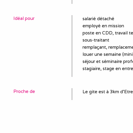
Idéal pour
salarié détaché
employé en mission
poste en CDD, travail t
sous-traitant
remplaçant, remplaceme
louer une semaine (mini)
séjour et séminaire prof
stagiaire, stage en entr
Proche de
Le gite est à 3km d'Etr
Equipements
plaques de cuisson
four
réfrigérateur